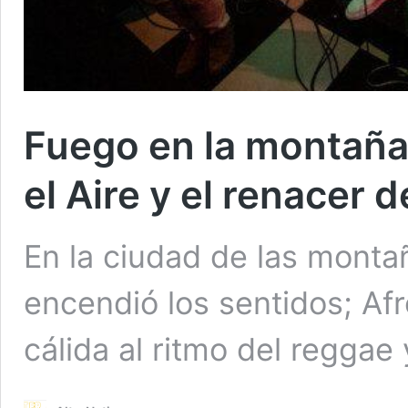
Fuego en la montaña:
el Aire y el renacer 
En la ciudad de las monta
encendió los sentidos; Af
cálida al ritmo del reggae