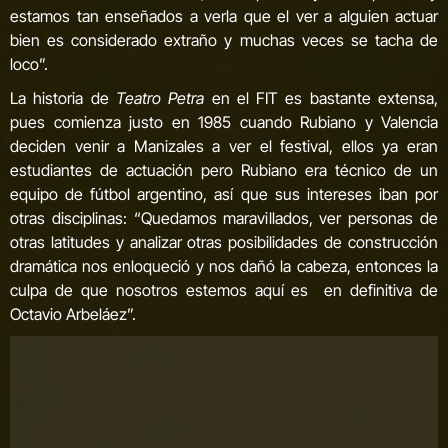
estamos tan enseñados a verla que el ver a alguien actuar
bien es considerado extraño y muchas veces se tacha de
loco”.
La historia de
Teatro Petra
en el FIT es bastante extensa,
pues comienza justo en 1985 cuando Rubiano y Valencia
deciden venir a Manizales a ver el festival, ellos ya eran
estudiantes de actuación pero Rubiano era técnico de un
equipo de fútbol argentino, así que sus intereses iban por
otras disciplinas: “Quedamos maravillados, ver personas de
otras latitudes y analizar otras posibilidades de construcción
dramática nos enloqueció y nos dañó la cabeza, entonces la
culpa de que nosotros estemos aquí es en definitiva de
Octavio Arbeláez”.
Fabio Rubiano por su trayectoria se ha convertido en un
personaje de gran importancia en el FIT tanto es así que fue
el encargado de dar las palabras en la Proclama del Teatro del