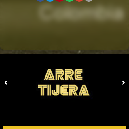
SUSCRÍBETE AL
NEWSLETTER REVISTA
ALTERNATIVA
ENVIAR
Al inscribirte en la newsletter de Revista Alternativa, aceptas recibir
comunicaciones electrónicas de Revista Alternativa que en ocasiones
pueden contener publicidad o contenido patrocinado.