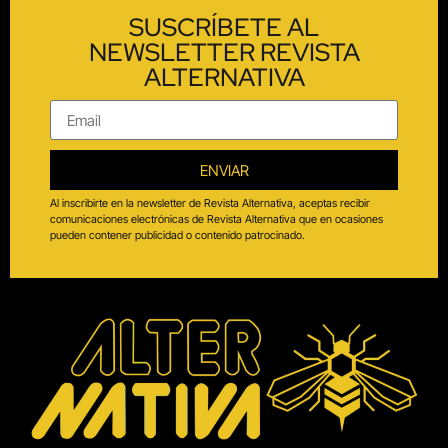
Periodismo independiente, cultural, social y multimedia
para todos los sentidos.
#SomosAlternativa
Contáctanos:
Teléfono:
3103715266
info@alternativa.com.co
Alternativa Producciones © 2024
Todos los derechos reservados.