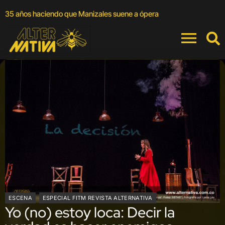
A
35 años haciendo que Manizales suene a ópera
a
ESCENA
ESPECIAL FITM REVISTA ALTERNATIVA
Yo (no) estoy loca: Decir la