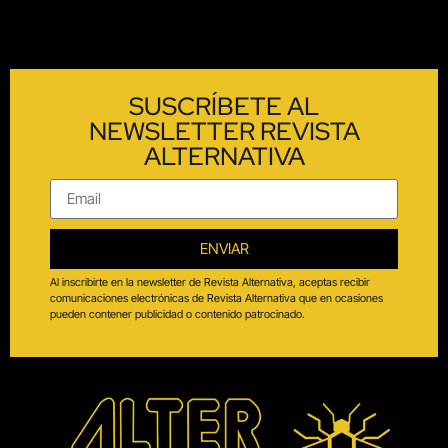
SUSCRÍBETE AL
NEWSLETTER REVISTA
ALTERNATIVA
ENVIAR
Al inscribirte en la newsletter de Revista Alternativa, aceptas recibir
comunicaciones electrónicas de Revista Alternativa que en ocasiones
pueden contener publicidad o contenido patrocinado.