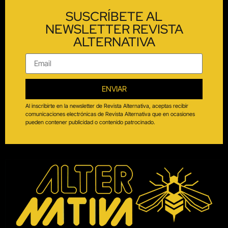
SUSCRÍBETE AL
NEWSLETTER REVISTA
ALTERNATIVA
ENVIAR
Al inscribirte en la newsletter de Revista Alternativa, aceptas recibir
comunicaciones electrónicas de Revista Alternativa que en ocasiones
pueden contener publicidad o contenido patrocinado.