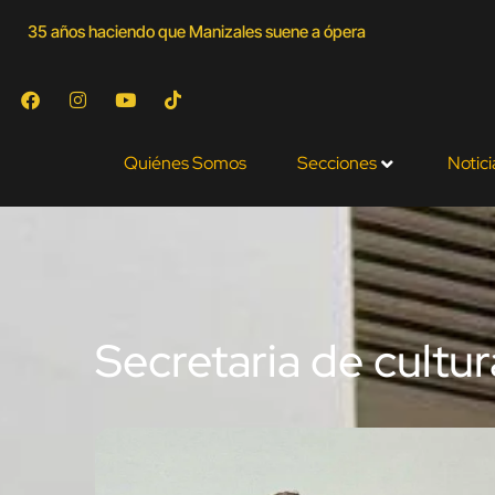
35 años haciendo que Manizales suene a ópera
Quiénes Somos
Secciones
Notici
Secretaria de cultur