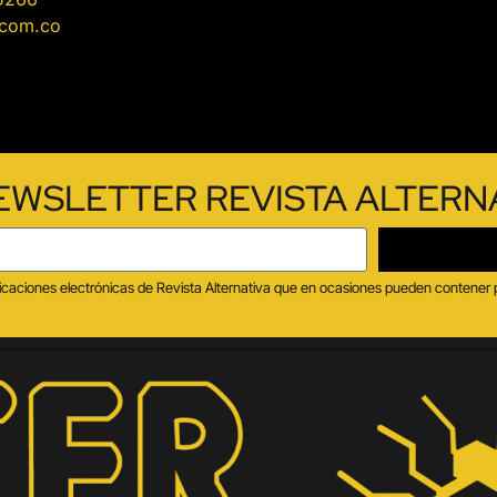
.com.co
EWSLETTER REVISTA ALTERN
municaciones electrónicas de Revista Alternativa que en ocasiones pueden contener 