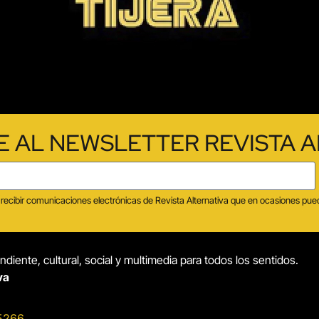
E AL NEWSLETTER REVISTA A
tas recibir comunicaciones electrónicas de Revista Alternativa que en ocasiones p
diente, cultural, social y multimedia para todos los sentidos.
va
5266