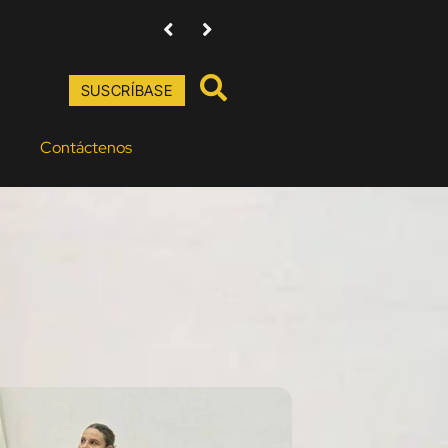
Amenazas contra directores de Baudó Agencia Púb
SUSCRÍBASE
Contáctenos