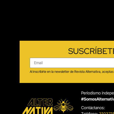
SUSCRÍBET
Al inscribirte en la newsletter de Revista Alternativa, acep
Periodismo indepen
#SomosAlternati
Contáctanos:
Teléfono:
310371