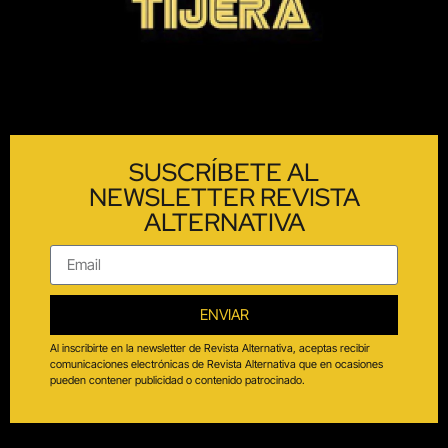
SUSCRÍBETE AL
NEWSLETTER REVISTA
ALTERNATIVA
ENVIAR
Al inscribirte en la newsletter de Revista Alternativa, aceptas recibir
comunicaciones electrónicas de Revista Alternativa que en ocasiones
pueden contener publicidad o contenido patrocinado.