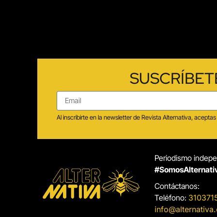
SUSCRÍBET
Al inscribirte en la newsletter de Revista Alternativa, acep
Periodismo indepen
#SomosAlternati
Contáctanos:
Teléfono:
310371
info@alternativa