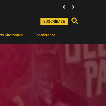
Amenazas contra directores de Ba
SUSCRÍBASE
da Alternativa
Contáctenos