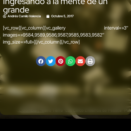
Ingresando a la mente de un
grande
Andrés Camilo Valencia
Octubre 5, 2017
[vc_row][vc_column][vc_gallery interval=»3″
images=»9584,9589,9586,9587,9585,9583,9582″
img_size=»full»][/vc_column][/vc_row]