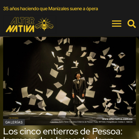
A
35 años haciendo que Manizales suene a ópera
a
GALERÍAS
Los cinco entierros de Pessoa: