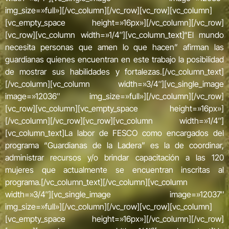
img_size=»full»][/vc_column][/vc_row][vc_row][vc_column]
[vc_empty_space height=»16px»][/vc_column][/vc_row]
[vc_row][vc_column width=»1/4″][vc_column_text]“El mundo
necesita personas que amen lo que hacen” afirman las
guardianas quienes encuentran en este trabajo la posibilidad
de mostrar sus habilidades y fortalezas.[/vc_column_text]
[/vc_column][vc_column width=»3/4″][vc_single_image
image=»12036″ img_size=»full»][/vc_column][/vc_row]
[vc_row][vc_column][vc_empty_space height=»16px»]
[/vc_column][/vc_row][vc_row][vc_column width=»1/4″]
[vc_column_text]La labor de FESCO como encargados del
programa “Guardianas de la Ladera” es la de coordinar,
administrar recursos y/o brindar capacitación a las 120
mujeres que actualmente se encuentran inscritas al
programa.[/vc_column_text][/vc_column][vc_column
width=»3/4″][vc_single_image image=»12037″
img_size=»full»][/vc_column][/vc_row][vc_row][vc_column]
[vc_empty_space height=»16px»][/vc_column][/vc_row]