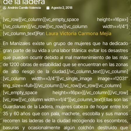
de la ladera
Andrés Camilo Valencia
Agosto 2, 2018
[vc_row][vc_column][vc_empty_space height=»16px»]
[/vc_column][/vc_row][vc_row][vc_column width=»1/4″]
[vc_column_text]Por:
Laura Victoria Carmona Mejía
En Manizales existe un grupo de mujeres que ha dedicado
gran parte de su vida a una labor titánica: evitar los desastres
que pueden ocurrir debido al mal mantenimiento de las más
de 1200 obras de estabilidad que se encuentran en las zonas
de alto riesgo de la ciudad.[/vc_column_text][/vc_column]
[vc_column width=»3/4″][vc_single_image image=»12031″
img_size=»full»][/vc_column][/vc_row][vc_row][vc_column]
[vc_empty_space height=»16px»][/vc_column][/vc_row]
[vc_row][vc_column width=»1/4″][vc_column_text]Ellas son las
Guardianas de la Ladera, mujeres cabeza de hogar entre los
35 y 60 años que con pala, machete, escobilla y sus manos
recorren las laderas de la ciudad recogiendo los escombros,
basuras y ocasionalmente algún colchón destruido que