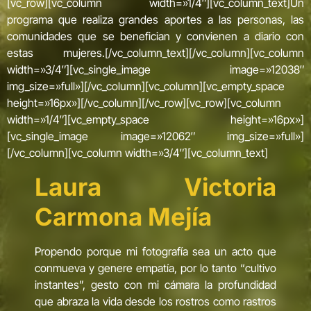
[vc_row][vc_column width=»1/4″][vc_column_text]Un
programa que realiza grandes aportes a las personas, las
comunidades que se benefician y convienen a diario con
estas mujeres.[/vc_column_text][/vc_column][vc_column
width=»3/4″][vc_single_image image=»12038″
img_size=»full»][/vc_column][vc_column][vc_empty_space
height=»16px»][/vc_column][/vc_row][vc_row][vc_column
width=»1/4″][vc_empty_space height=»16px»]
[vc_single_image image=»12062″ img_size=»full»]
[/vc_column][vc_column width=»3/4″][vc_column_text]
Laura Victoria
Carmona Mejía
Propendo porque mi fotografía sea un acto que
conmueva y genere empatía, por lo tanto “cultivo
instantes”, gesto con mi cámara la profundidad
que abraza la vida desde los rostros como rastros