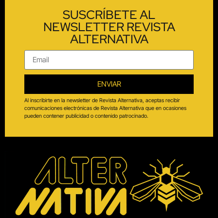
SUSCRÍBETE AL
NEWSLETTER REVISTA
ALTERNATIVA
ENVIAR
Al inscribirte en la newsletter de Revista Alternativa, aceptas recibir
comunicaciones electrónicas de Revista Alternativa que en ocasiones
pueden contener publicidad o contenido patrocinado.