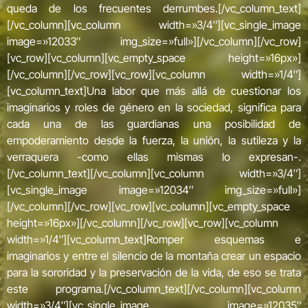
queda de los frecuentes derrumbes.[/vc_column_text]
[/vc_column][vc_column width=»3/4″][vc_single_image
image=»12033″ img_size=»full»][/vc_column][/vc_row]
[vc_row][vc_column][vc_empty_space height=»16px»]
[/vc_column][/vc_row][vc_row][vc_column width=»1/4″]
[vc_column_text]Una labor que más allá de cuestionar los
imaginarios y roles de género en la sociedad, significa para
cada una de las guardianas una posibilidad de
empoderamiento desde la fuerza, la unión, la sutileza y la
verraquera -como ellas mismas lo expresan-.
[/vc_column_text][/vc_column][vc_column width=»3/4″]
[vc_single_image image=»12034″ img_size=»full»]
[/vc_column][/vc_row][vc_row][vc_column][vc_empty_space
height=»16px»][/vc_column][/vc_row][vc_row][vc_column
width=»1/4″][vc_column_text]Romper esquemas e
imaginarios y entre el silencio de la montaña crear un espacio
para la sororidad y la preservación de la vida, de eso se trata
este programa.[/vc_column_text][/vc_column][vc_column
width=»3/4″][vc_single_image image=»12035″