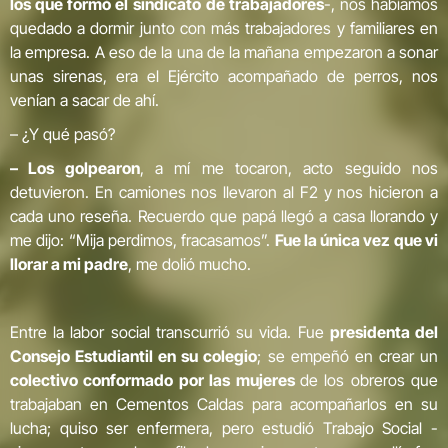
los que formó el sindicato
de trabajadores
-, nos habíamos
quedado a dormir junto con más trabajadores y familiares en
la empresa. A eso de la una de la mañana empezaron a sonar
unas sirenas, era el Ejército acompañado de perros, nos
venían a sacar de ahí.
– ¿Y qué pasó?
– Los golpearon
, a mí me tocaron, acto seguido nos
detuvieron. En camiones nos llevaron al F2 y nos hicieron a
cada uno reseña. Recuerdo que papá llegó a casa llorando y
me dijo: “Mija perdimos, fracasamos”.
Fue la única vez que vi
llorar a mi padre
, me dolió mucho.
Entre la labor social transcurrió su vida. Fue
presidenta del
Consejo Estudiantil en su colegio
; se empeñó en crear un
colectivo conformado por las mujeres
de los obreros que
trabajaban en Cementos Caldas para acompañarlos en su
lucha; quiso ser enfermera, pero estudió Trabajo Social -