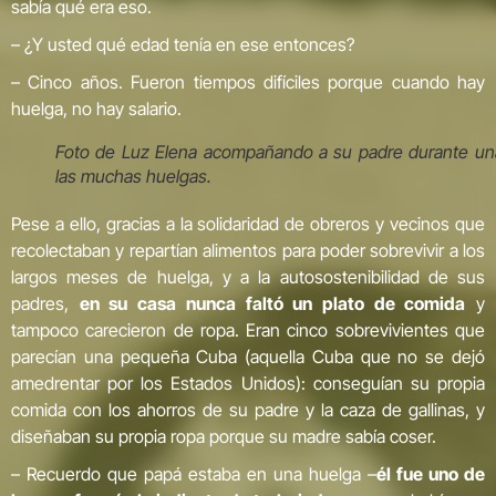
sabía qué era eso.
– ¿Y usted qué edad tenía en ese entonces?
– Cinco años. Fueron tiempos difíciles porque cuando hay
huelga, no hay salario.
Foto de Luz Elena acompañando a su padre durante un
las muchas huelgas.
Pese a ello, gracias a la solidaridad de obreros y vecinos que
recolectaban y repartían alimentos para poder sobrevivir a los
largos meses de huelga, y a la autosostenibilidad de sus
padres,
en su casa nunca faltó un plato de comida
y
tampoco carecieron de ropa. Eran cinco sobrevivientes que
parecían una pequeña Cuba (aquella Cuba que no se dejó
amedrentar por los Estados Unidos): conseguían su propia
comida con los ahorros de su padre y la caza de gallinas, y
diseñaban su propia ropa porque su madre sabía coser.
– Recuerdo que papá estaba en una huelga –
él fue uno de