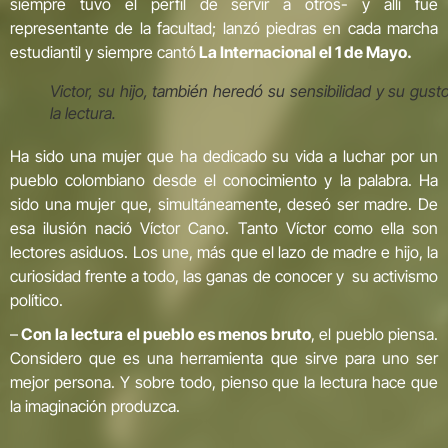
siempre tuvo el perfil de servir a otros- y allí fue
representante de la facultad; lanzó piedras en cada marcha
estudiantil y siempre cantó
La Internacional el 1 de Mayo.
Victor, su hijo, también heredó su sensibilidad y su gust
la lectura.
Ha sido una mujer que ha dedicado su vida a luchar por un
pueblo colombiano desde el conocimiento y la palabra. Ha
sido una mujer que, simultáneamente, deseó ser madre. De
esa ilusión nació Víctor Cano. Tanto Víctor como ella son
lectores asiduos. Los une, más que el lazo de madre e hijo, la
curiosidad frente a todo, las ganas de conocer y su activismo
político.
–
Con la lectura el pueblo es menos bruto
, el pueblo piensa.
Considero que es una herramienta que sirve para uno ser
mejor persona. Y sobre todo, pienso que la lectura hace que
la imaginación produzca.