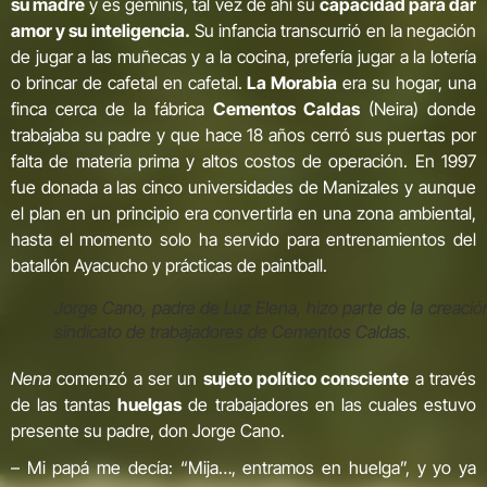
su madre
y es géminis, tal vez de ahí su
capacidad para dar
amor y su inteligencia.
Su infancia transcurrió en la negación
de jugar a las muñecas y a la cocina, prefería jugar a la lotería
o brincar de cafetal en cafetal.
La Morabia
era su hogar, una
finca cerca de la fábrica
Cementos Caldas
(Neira) donde
trabajaba su padre y que hace 18 años cerró sus puertas por
falta de materia prima y altos costos de operación. En 1997
fue donada a las cinco universidades de Manizales y aunque
el plan en un principio era convertirla en una zona ambiental,
hasta el momento solo ha servido para entrenamientos del
batallón Ayacucho y prácticas de paintball.
Jorge Cano, padre de Luz Elena, hizo parte de la creació
sindicato de trabajadores de Cementos Caldas.
Nena
comenzó a ser un
sujeto político consciente
a través
de las tantas
huelgas
de trabajadores en las cuales estuvo
presente su padre, don Jorge Cano.
– Mi papá me decía: “Mija…, entramos en huelga”, y yo ya