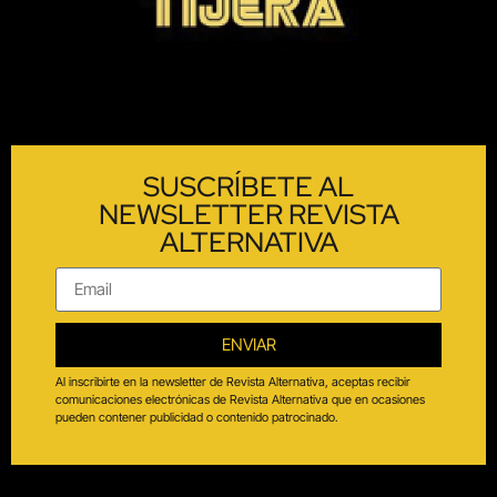
SUSCRÍBETE AL
NEWSLETTER REVISTA
ALTERNATIVA
ENVIAR
Al inscribirte en la newsletter de Revista Alternativa, aceptas recibir
comunicaciones electrónicas de Revista Alternativa que en ocasiones
pueden contener publicidad o contenido patrocinado.