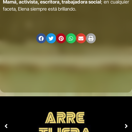
Mamá, activista, escritora, trabajadora social
; en cualquier
faceta, Elena siempre está brillando.