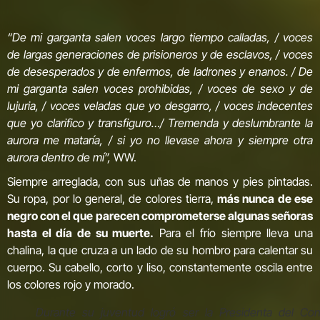
“De mi garganta salen voces largo tiempo calladas, / voces
de largas generaciones de prisioneros y de esclavos, / voces
de desesperados y de enfermos, de ladrones y enanos. / De
mi garganta salen voces prohibidas, / voces de sexo y de
lujuria, / voces veladas que yo desgarro, / voces indecentes
que yo clarifico y transfiguro…/ Tremenda y deslumbrante la
aurora me mataría, / si yo no llevase ahora y siempre otra
aurora dentro de mí”,
WW.
Siempre arreglada, con sus uñas de manos y pies pintadas.
Su ropa, por lo general, de colores tierra,
más nunca de ese
negro con el que parecen comprometerse algunas señoras
hasta el día de su muerte.
Para el frío siempre lleva una
chalina, la que cruza a un lado de su hombro para calentar su
cuerpo. Su cabello, corto y liso, constantemente oscila entre
los colores rojo y morado.
Durante su juventud logró ser la Presidenta del Con