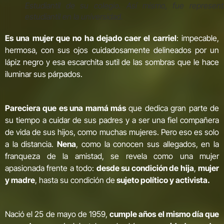
Estudiantil de su colegio. Así mismo, fue represent
estudiantil en la universidad.
Es una mujer que no ha dejado caer el carriel
: impecable,
hermosa, con sus ojos cuidadosamente delineados por un
lápiz negro y esa escarchita sutil de las sombras que le hace
iluminar sus párpados.
Pareciera que es una mamá más
que dedica gran parte de
su tiempo a cuidar de sus padres y a ser una fiel compañera
de vida de sus hijos, como muchas mujeres. Pero eso es solo
a la distancia.
Nena
, como la conocen sus allegados, en la
franqueza de la amistad, se revela como una mujer
apasionada frente a todo:
desde su condición de hija
,
mujer
y madre
, hasta su condición de
sujeto político y activista.
Nació el 25 de mayo de 1959,
cumple años el mismo día que