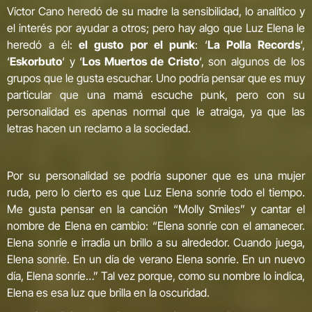
Víctor Cano heredó de su madre la sensibilidad, lo analítico y
el interés por ayudar a otros; pero hay algo que Luz Elena le
heredó a él:
el gusto por el punk
: ‘
La Polla Records
‘,
‘
Eskorbuto
‘ y ‘
Los Muertos de Cristo
‘, son algunos de los
grupos que le gusta escuchar. Uno podría pensar que es muy
particular que una mamá escuche punk, pero con su
personalidad es apenas normal que le atraiga, ya que las
letras hacen un reclamo a la sociedad.
Por su personalidad se podría suponer que es una mujer
ruda, pero lo cierto es que Luz Elena sonríe todo el tiempo.
Me gusta pensar en la canción “Molly Smiles” y cantar el
nombre de Elena en cambio: “Elena sonríe con el amanecer.
Elena sonríe e irradia un brillo a su alrededor. Cuando juega,
Elena sonríe. En un día de verano Elena sonríe. En un nuevo
día, Elena sonríe…” Tal vez porque, como su nombre lo indica,
Elena es esa luz que brilla en la oscuridad.