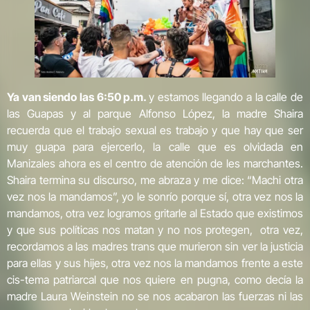
Ya van siendo las 6:50 p.m.
y estamos llegando a la calle de
las Guapas y al parque Alfonso López, la madre Shaira
recuerda que el trabajo sexual es trabajo y que hay que ser
muy guapa para ejercerlo, la calle que es olvidada en
Manizales ahora es el centro de atención de les marchantes.
Shaira termina su discurso, me abraza y me dice: “Machi otra
vez nos la mandamos”, yo le sonrío porque sí, otra vez nos la
mandamos, otra vez logramos gritarle al Estado que existimos
y que sus políticas nos matan y no nos protegen, otra vez,
recordamos a las madres trans que murieron sin ver la justicia
para ellas y sus hijes, otra vez nos la mandamos frente a este
cis-tema patriarcal que nos quiere en pugna, como decía la
madre Laura Weinstein no se nos acabaron las fuerzas ni las