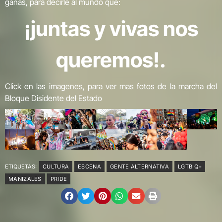
ganas, para decirle al mundo que:
¡juntas y vivas nos
queremos!.
Click en las imagenes, para ver mas fotos de la marcha del
Bloque Disidente del Estado
ETIQUETAS:
CULTURA
ESCENA
GENTE ALTERNATIVA
LGTBIQ+
MANIZALES
PRIDE