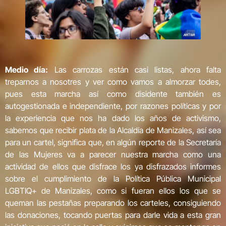
Medio día:
Las carrozas están casi listas, ahora falta
treparnos a nosotres y ver como vamos a almorzar todes,
pues esta marcha así como disidente también es
autogestionada e independiente, por razones políticas y por
la experiencia que nos ha dado los años de activismo,
sabemos que recibir plata de la Alcaldía de Manizales, así sea
para un cartel, significa que, en algún reporte de la Secretaría
de las Mujeres va a parecer nuestra marcha como una
actividad de ellos que disfrace los ya disfrazados informes
sobre el cumplimiento de la Política Pública Municipal
LGBTIQ+ de Manizales, como si fueran ellos los que se
queman las pestañas preparando los carteles, consiguiendo
las donaciones, tocando puertas para darle vida a esta gran