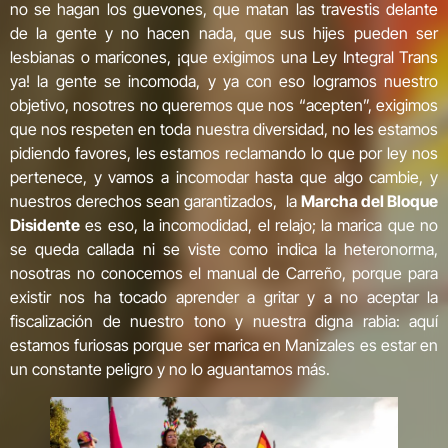
no se hagan los guevones, que matan las travestis delante
de la gente y no hacen nada, que sus hijes pueden ser
lesbianas o maricones, ¡que exigimos una Ley Integral Trans
ya! la gente se incomoda, y ya con eso logramos nuestro
objetivo, nosotres no queremos que nos “acepten”, exigimos
que nos respeten en toda nuestra diversidad, no les estamos
pidiendo favores, les estamos reclamando lo que por ley nos
pertenece, y vamos a incomodar hasta que algo cambie, y
nuestros derechos sean garantizados, la
Marcha del Bloque
Disidente
es eso, la incomodidad, el relajo; la marica que no
se queda callada ni se viste como indica la heteronorma,
nosotras no conocemos el manual de Carreño, porque para
existir nos ha tocado aprender a gritar y a no aceptar la
fiscalización de nuestro tono y nuestra digna rabia: aquí
estamos furiosas porque ser marica en Manizales es estar en
un constante peligro y no lo aguantamos más.