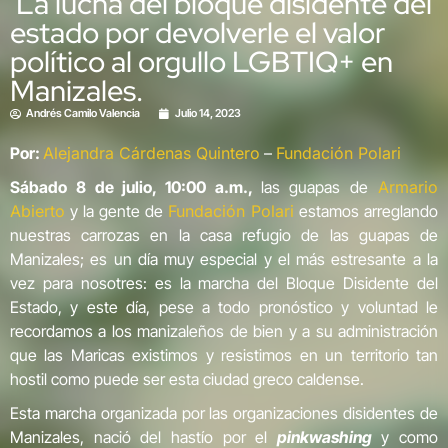
La lucha del bloque disidente del
estado por devolverle el valor
político al orgullo LGBTIQ+ en
Manizales.
Andrés Camilo Valencia
Julio 14, 2023
Por:
Alejandra Cárdenas Quintero
–
Fundación Polari
Sábado 8 de julio, 10:00 a.m.,
las guapas de
Armario
Abierto
y la gente de
Fundación Polari
estamos arreglando
nuestras carrozas en la casa refugio de las guapas de
Manizales; es un día muy especial y el más estresante a la
vez para nosotres: es la marcha del Bloque Disidente del
Estado, y este día, pese a todo pronóstico y voluntad le
recordamos a los manizaleños de bien y a su administración
que las Maricas existimos y resistimos en un territorio tan
hostil como puede ser esta ciudad greco caldense.
Esta marcha organizada por las organizaciones disidentes de
Manizales, nació del hastío por el
pinkwashing
y como