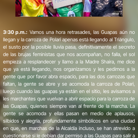
3:30 p.m.:
Vamos una hora retrasades, las Guapas aún no
llegan y la carroza de Polari apenas está llegando al Triángulo,
el susto por la posible lluvia pasa, definitivamente el secreto
de las brujas feministas que nos acompañan, no falla, el sol
empieza a resplandecer y llamo a la Madre Shaira, me dice
que ya está llegando, nos organizamos y les pedimos a la
gente que por favor abra espacio, para las dos carrozas que
faltan, la gente se abre y se acomoda la carroza de Polari,
luego cuando las guapas ya están en el sitio, les avisamos a
les marchantes que vuelvan a abrir espacio para la carroza de
las Guapas, quienes siempre van al frente de la marcha. La
gente se acomoda y ellas pasan en medio de aplausos,
silbidos y alegría, profundamente simbólicos en una ciudad
en que, en marchas de la Alcaldía incluso, se han atrevido a
cuestionarse si le debían dar permiso a las Guapas para salir a