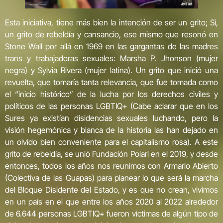
Esta iniciativa, tiene más bien la intención de ser un grito; Sí,
un grito de rebeldía y cansancio, ese mismo que resonó en
Stone Wall por allá en 1969 en las gargantas de las madres
trans y trabajadoras sexuales: Marsha P. Jhonson (mujer
negra) y Sylvia Rivera (mujer latina). Un grito que inició una
revuelta, que tomaría tanta relevancia, que fue tomada como
el “inicio histórico” de la lucha por los derechos civiles y
políticos de las personas LGBTIQ+ (Cabe aclarar que en los
Sures ya existían disidencias sexuales luchando, pero la
visión hegemónica y blanca de la historia las han dejado en
un olvido bien conveniente para el capitalismo rosa). A este
grito de rebeldía, se unió Fundación Polari en el 2019, y desde
entonces, todos los años nos reunimos con Armario Abierto
(Colectiva de las Guapas) para planear lo que será la marcha
del Bloque Disidente del Estado, y es que no crean, vivimos
en un país en el que entre los años 2020 al 2022 alrededor
de 6.644 personas LGBTIQ+ fueron víctimas de algún tipo de