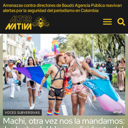
Amenazas contra directores de Baudó Agencia Pública reavivan
A
alertas por la seguridad del periodismo en Colombia
M
VOCES SUBVERSIVAS
Machi, otra vez nos la mandamos: