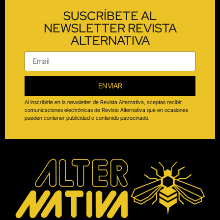
SUSCRÍBETE AL
NEWSLETTER REVISTA
ALTERNATIVA
ENVIAR
Al inscribirte en la newsletter de Revista Alternativa, aceptas recibir
comunicaciones electrónicas de Revista Alternativa que en ocasiones
pueden contener publicidad o contenido patrocinado.