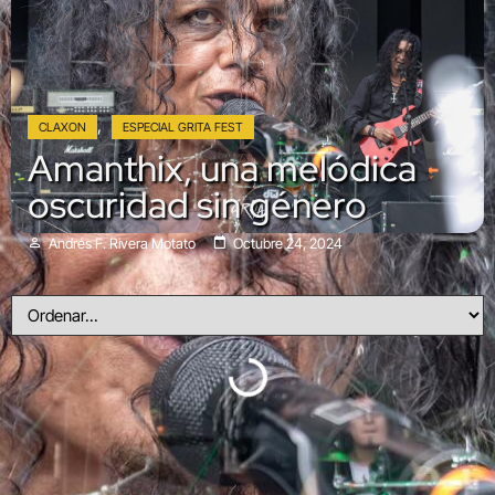
,
CLAXON
ESPECIAL GRITA FEST
Amanthix, una melódica
oscuridad sin género
Andrés F. Rivera Motato
Octubre 24, 2024