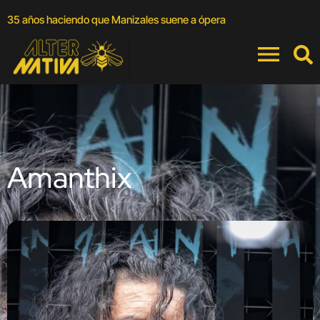
A
35 años haciendo que Manizales suene a ópera
a
Amanthix