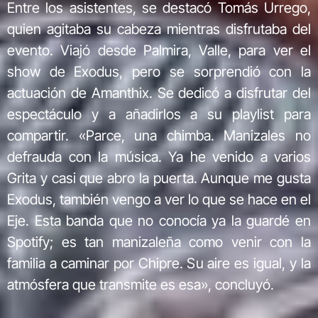
Entre los asistentes, se destacó Tomás Urrego,
quien agitaba su cabeza mientras disfrutaba del
evento. Viajó desde Palmira, Valle, para ver el
show de Exodus, pero se sorprendió con la
actuación de Amanthix. Se dedicó a disfrutar del
espectáculo y a añadirlos a su playlist para
compartir. «Parce, una chimba. Manizales no
defrauda con la música. Ya he venido a varios
Grita y casi que abro la puerta. Aunque me gusta
Exodus, también vengo a ver lo que se hace en el
Eje. Esta banda que no conocía ya la guardé en
Spotify; es tan manizaleña como venir con la
familia a caminar por Chipre. Su aire es igual, y la
atmósfera que transmite es esa», concluyó.