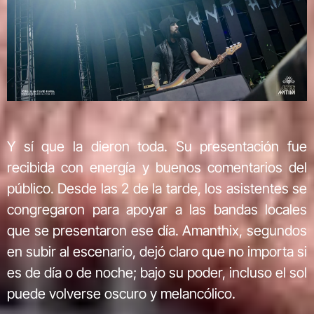
Y sí que la dieron toda. Su presentación fue
recibida con energía y buenos comentarios del
público. Desde las 2 de la tarde, los asistentes se
congregaron para apoyar a las bandas locales
que se presentaron ese día. Amanthix, segundos
en subir al escenario, dejó claro que no importa si
es de día o de noche; bajo su poder, incluso el sol
puede volverse oscuro y melancólico.