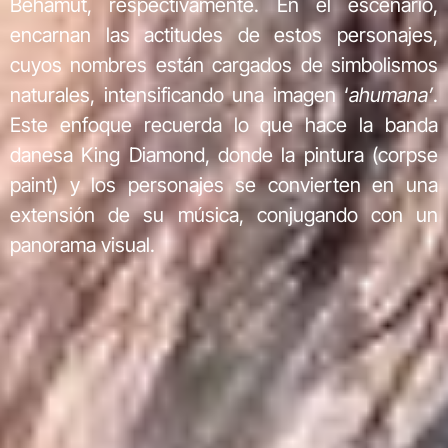
Behamut, respectivamente. En el escenario,
encarnan las actitudes de estos personajes,
cuyos nombres están cargados de simbolismos
naturales, intensificando una imagen ‘
ahumana’
.
Este enfoque recuerda lo que hace la banda
danesa King Diamond, donde la pintura (corpse
paint) y los personajes se convierten en una
extensión de su música, conjugando con un
panorama visual.