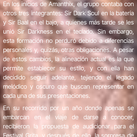
En los inicios de Amanthix, el grupo contaba con
otros tres integrantes: Sir Dark Soul en la batería
y Sir Baal en el bajo, a quienes más tarde se les
unió Sir Darkness en el teclado. Sin embargo,
esta formación no perduró debido a diferencias
personales y, quizás, otras obligaciones. A pesar
de estos cambios, la alineación actual es la que
permite establecer su estilo, y con ella han
decidido seguir adelante, tejiendo el legado
melódico y oscuro que buscan representar en
cada una de sus presentaciones.
En su recorrido por un año donde apenas se
embarcan en el viaje de darse a conocer,
recibieron la propuesta de audicionar para el
Festival Grita, y después de ello, la sorpresa de