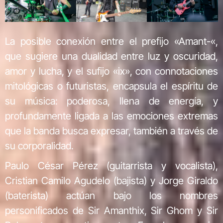
La posible conexión entre el prefijo «Amant-«,
que sugiere una dualidad entre luz y oscuridad,
amor y lucha, y el sufijo «ix», con connotaciones
mitológicas o futuristas, encapsula el espíritu de
su música: poderosa, llena de energía, y
profundamente ligada a las emociones extremas
que la banda busca expresar, también a través de
su corporalidad.
Paulo César Pérez (guitarrista y vocalista),
Cristian Camilo Agudelo (bajista) y Jorge Giraldo
(baterista) actúan bajo los nombres
personificados de Sir Amanthix, Sir Ghom y Sir