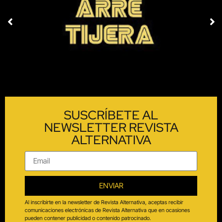
SUSCRÍBETE AL
NEWSLETTER REVISTA
ALTERNATIVA
ENVIAR
Al inscribirte en la newsletter de Revista Alternativa, aceptas recibir
comunicaciones electrónicas de Revista Alternativa que en ocasiones
pueden contener publicidad o contenido patrocinado.