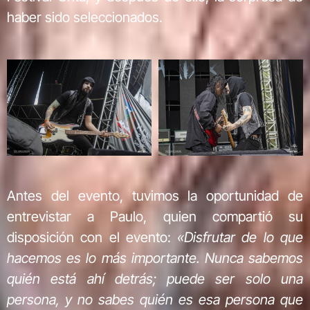
haber sido seleccionados.
Antes del evento, tuvimos la oportunidad de
entrevistar a Paulo, quien compartió su
disposición con el evento:
«Disfrutar de lo que
hacemos es lo más importante. Nunca sabemos
quién está ahí detrás; puede ser solo una
persona, y no sabes quién es esa persona que