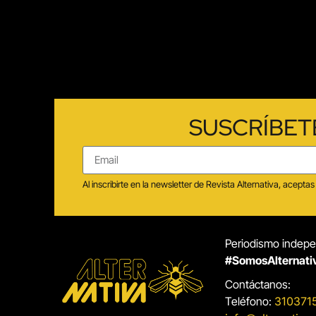
SUSCRÍBET
Al inscribirte en la newsletter de Revista Alternativa, acep
Periodismo indepen
#SomosAlternati
Contáctanos:
Teléfono:
310371