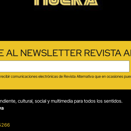
E AL NEWSLETTER REVISTA A
tas recibir comunicaciones electrónicas de Revista Alternativa que en ocasiones p
diente, cultural, social y multimedia para todos los sentidos.
va
5266