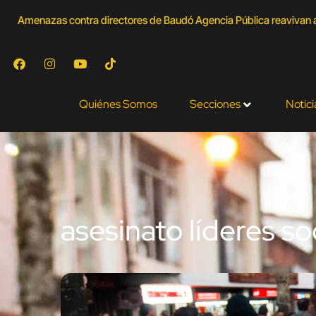
Amenazas contra directores de Baudó Agencia Pública reavivan a
Quiénes Somos
Secciones
Notici
asesinato líderes so