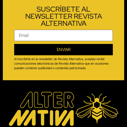
SUSCRÍBETE AL
NEWSLETTER REVISTA
ALTERNATIVA
ENVIAR
Al inscribirte en la newsletter de Revista Alternativa, aceptas recibir
comunicaciones electrónicas de Revista Alternativa que en ocasiones
pueden contener publicidad o contenido patrocinado.