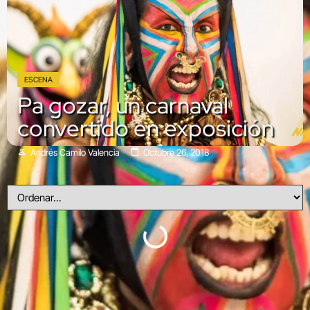
ESCENA
Pa gozar, un carnaval
convertido en exposición
Andrés Camilo Valencia
Octubre 26, 2018