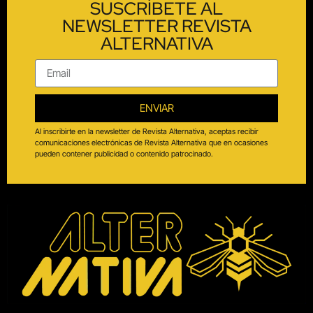
SUSCRÍBETE AL
NEWSLETTER REVISTA
ALTERNATIVA
ENVIAR
Al inscribirte en la newsletter de Revista Alternativa, aceptas recibir
comunicaciones electrónicas de Revista Alternativa que en ocasiones
pueden contener publicidad o contenido patrocinado.