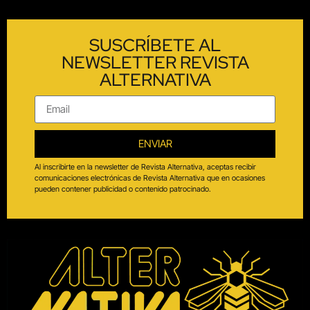
SUSCRÍBETE AL
NEWSLETTER REVISTA
ALTERNATIVA
ENVIAR
Al inscribirte en la newsletter de Revista Alternativa, aceptas recibir
comunicaciones electrónicas de Revista Alternativa que en ocasiones
pueden contener publicidad o contenido patrocinado.