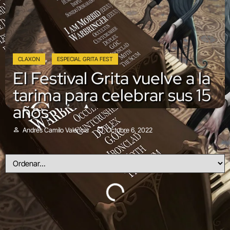
,
CLAXON
ESPECIAL GRITA FEST
El Festival Grita vuelve a la
tarima para celebrar sus 15
años
Andrés Camilo Valencia
Octubre 6, 2022