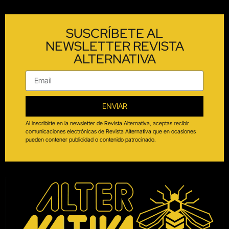
SUSCRÍBETE AL
NEWSLETTER REVISTA
ALTERNATIVA
ENVIAR
Al inscribirte en la newsletter de Revista Alternativa, aceptas recibir
comunicaciones electrónicas de Revista Alternativa que en ocasiones
pueden contener publicidad o contenido patrocinado.