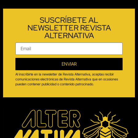
SUSCRÍBETE AL
NEWSLETTER REVISTA
ALTERNATIVA
ENVIAR
Al inscribirte en la newsletter de Revista Alternativa, aceptas recibir
comunicaciones electrónicas de Revista Alternativa que en ocasiones
pueden contener publicidad o contenido patrocinado.