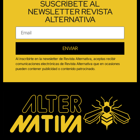
SUSCRÍBETE AL
NEWSLETTER REVISTA
ALTERNATIVA
ENVIAR
Al inscribirte en la newsletter de Revista Alternativa, aceptas recibir
comunicaciones electrónicas de Revista Alternativa que en ocasiones
pueden contener publicidad o contenido patrocinado.