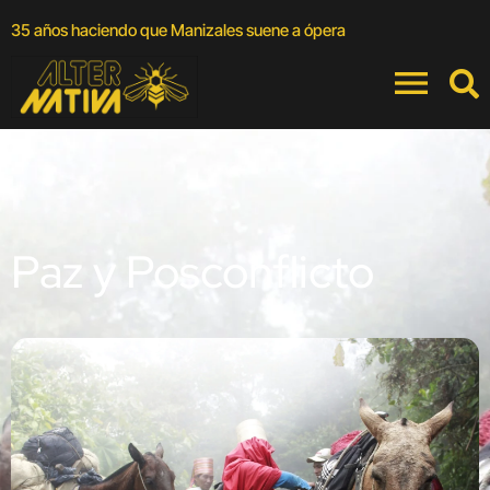
A
35 años haciendo que Manizales suene a ópera
a
Paz y Posconflicto