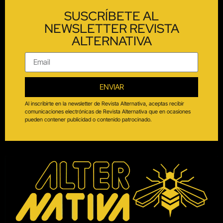
SUSCRÍBETE AL
NEWSLETTER REVISTA
ALTERNATIVA
ENVIAR
Al inscribirte en la newsletter de Revista Alternativa, aceptas recibir
comunicaciones electrónicas de Revista Alternativa que en ocasiones
pueden contener publicidad o contenido patrocinado.