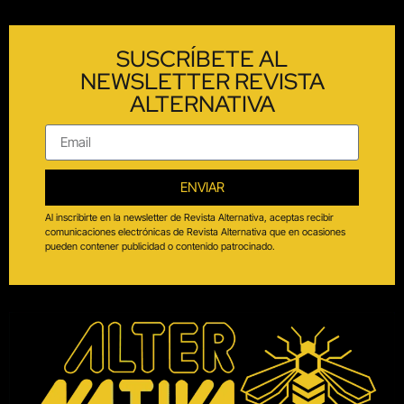
SUSCRÍBETE AL
NEWSLETTER REVISTA
ALTERNATIVA
ENVIAR
Al inscribirte en la newsletter de Revista Alternativa, aceptas recibir
comunicaciones electrónicas de Revista Alternativa que en ocasiones
pueden contener publicidad o contenido patrocinado.