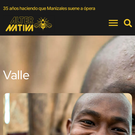
A
35 años haciendo que Manizales suene a ópera
a
Valle