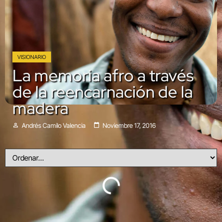
VISIONARIO
La memoria afro a través
de la reencarnación de la
madera
Andrés Camilo Valencia
Noviembre 17, 2016