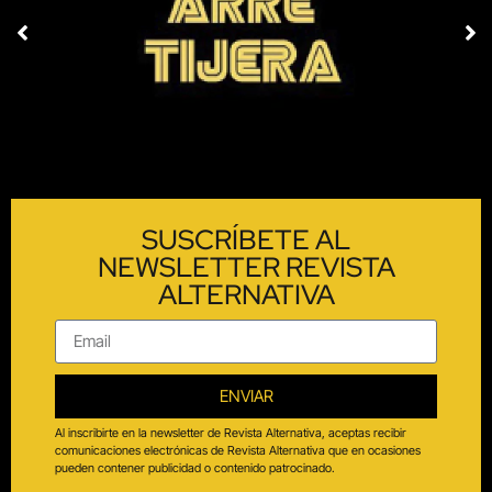
SUSCRÍBETE AL
NEWSLETTER REVISTA
ALTERNATIVA
ENVIAR
Al inscribirte en la newsletter de Revista Alternativa, aceptas recibir
comunicaciones electrónicas de Revista Alternativa que en ocasiones
pueden contener publicidad o contenido patrocinado.