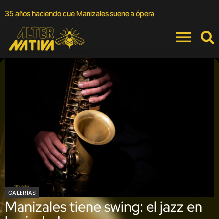
A
35 años haciendo que Manizales suene a ópera
a
GALERÍAS
Manizales tiene swing: el jazz en