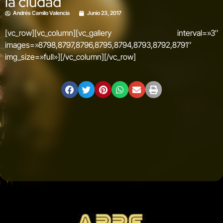
la ciudad
Andrés Camilo Valencia
Junio 23, 2017
[vc_row][vc_column][vc_gallery interval=»3″
images=»8798,8797,8796,8795,8794,8793,8792,8791″
img_size=»full»][/vc_column][/vc_row]