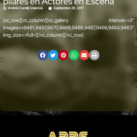
pilares en Actores en Escena
Andrés Camilo Valencia
Septiembre 29, 2017
[vc_row][vc_column][vc_gallery interval=»3″
images=»9461,9497,9470,9469,9468,9467,9466,9464,9463″
img_size=»full»][/vc_column][/vc_row]