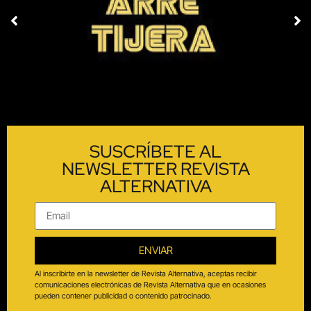
SUSCRÍBETE AL
NEWSLETTER REVISTA
ALTERNATIVA
ENVIAR
Al inscribirte en la newsletter de Revista Alternativa, aceptas recibir
comunicaciones electrónicas de Revista Alternativa que en ocasiones
pueden contener publicidad o contenido patrocinado.