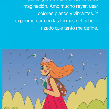
imaginación. Amo mucho rayar, usar
colores planos y vibrantes. Y
experimentar con las formas del cabello
rizado que tanto me define.