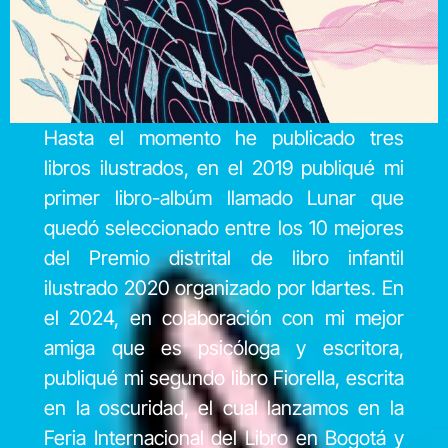
Hasta el momento he publicado tres
libros ilustrados, en el 2019 publiqué mi
primer libro-albúm llamado Lunar que
quedó seleccionado entre los 10 mejores
del Premio distrital de libro infantil
ilustrado 2020 organizado por Idartes. En
el 2024, en colaboración con mi mejor
amiga que es psicóloga y escritora,
publiqué mi segundo libro Fiorella, escrita
en la oscuridad, el cual lanzamos en la
Feria Internacional del Libro en Bogotá y