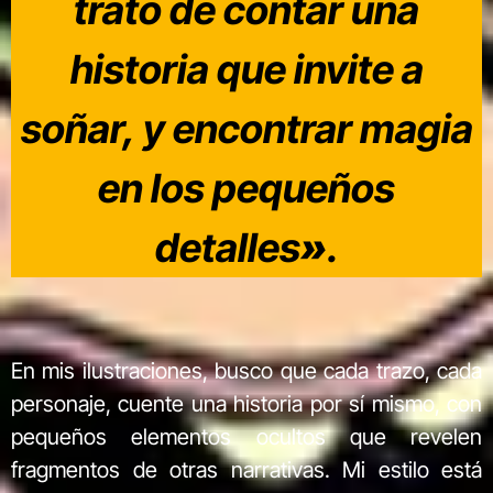
trato de contar una
historia que invite a
soñar, y encontrar magia
en los pequeños
detalles
»
.
En mis ilustraciones, busco que cada trazo, cada
personaje, cuente una historia por sí mismo, con
pequeños elementos ocultos que revelen
fragmentos de otras narrativas. Mi estilo está