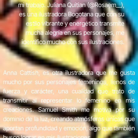
mi trabajo. Juliana Quitian (@Rosaem__),
es una ilustradora Bogotana que con su
estilo vibrante y energético transmite
mucha alegría en sus personajes, me
identifico mucho con sus ilustraciones.
Anna Cattish, es otra ilustradora que me gusta
mucho por sus personajes femeninos, llenos de
fuerza y carácter, una cualidad que trato de
transmitir al representar lo femenino en mis
creaciones. Samuel Smith me motiva por su
dominio de la luz, creando atmósferas únicas que
aportan profundidad y emoción, algo que también
busco lograr en mis ilustraciones.