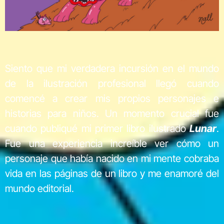
Siento que mi verdadera incursión en el mundo
de la ilustración profesional llegó cuando
comencé a crear mis propios personajes e
historias para niños. Un momento crucial fue
cuando publiqué mi primer libro ilustrado
Lunar
.
Fue una experiencia increíble ver cómo un
personaje que había nacido en mi mente cobraba
vida en las páginas de un libro y me enamoré del
mundo editorial.