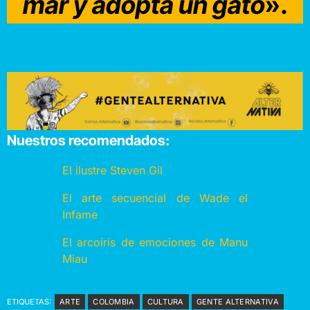
mar y adopta un gato
».
Nuestros recomendados:
El ilustre Steven Gil
El arte secuencial de Wade el
Infame
El arcoíris de emociones de Manu
Miau
ETIQUETAS:
ARTE
COLOMBIA
CULTURA
GENTE ALTERNATIVA