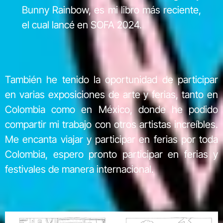
Bunny Rainbow, es mi libro más reciente,
el cual lancé en SOFA 2024.
También he tenido la oportunidad de participar
en varias exposiciones de arte y ferias, tanto en
Colombia como en México, donde he podido
compartir mi trabajo con otros artistas increíbles.
Me encanta viajar y participar en ferias por toda
Colombia, espero pronto participar en ferias y
festivales de manera internacional.