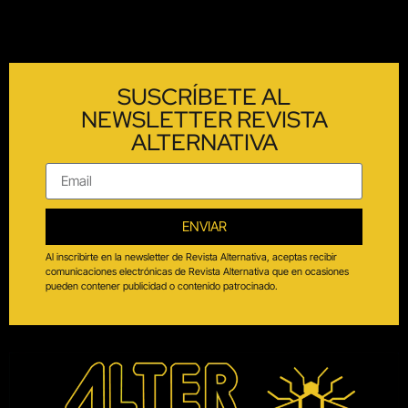
SUSCRÍBETE AL
NEWSLETTER REVISTA
ALTERNATIVA
ENVIAR
Al inscribirte en la newsletter de Revista Alternativa, aceptas recibir
comunicaciones electrónicas de Revista Alternativa que en ocasiones
pueden contener publicidad o contenido patrocinado.