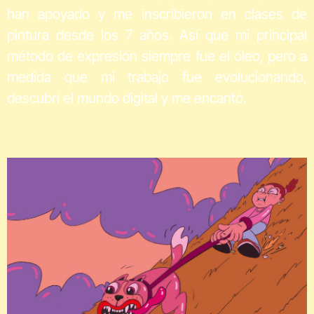
han apoyado y me inscribieron en clases de
pintura desde los 7 años. Así que mi principal
método de expresión siempre fue el óleo, pero a
medida que mi trabajo fue evolucionando,
descubrí el mundo digital y me encantó.