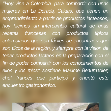
“Hoy vine a Colombia, para compartir con unas
mujeres en La Dorada, Caldas, que tienen un
emprendimiento a partir de productos lacteosos;
hoy hicimos un intercambio cultural de unas
recetas francesas con productos típicos
colombianos que son fáciles de encontrar y que
son tiícos de la región, y siempre con la visión de
tener productos lácteos en la preparación con el
fin de poder compartir con los conocimientos de
ellos y los míos” sostiene Maxime Beaumadier,
chef francés que participó y orientó este
encuentro gastronómico.