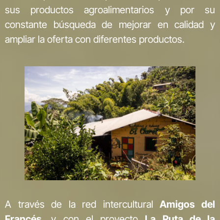
sus productos agroalimentarios y por su
constante búsqueda de mejorar en calidad y
ampliar la oferta con diferentes productos.
A través de la red intercultural
Amigos del
Francés
, y con el proyecto
La Ruta de la