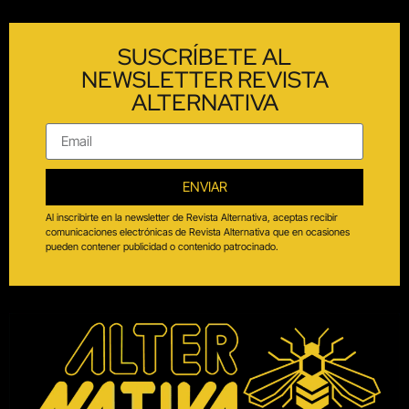
SUSCRÍBETE AL
NEWSLETTER REVISTA
ALTERNATIVA
ENVIAR
Al inscribirte en la newsletter de Revista Alternativa, aceptas recibir
comunicaciones electrónicas de Revista Alternativa que en ocasiones
pueden contener publicidad o contenido patrocinado.