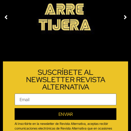
SUSCRÍBETE AL
NEWSLETTER REVISTA
ALTERNATIVA
ENVIAR
Al inscribirte en la newsletter de Revista Alternativa, aceptas recibir
comunicaciones electrónicas de Revista Alternativa que en ocasiones