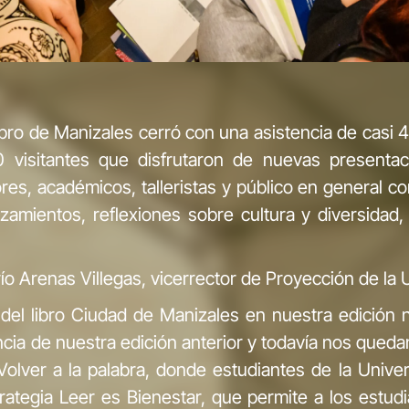
 Libro de Manizales cerró con una asistencia de casi
0 visitantes que disfrutaron de nuevas presentac
ores, académicos, talleristas y público en general c
amientos, reflexiones sobre cultura y diversidad, 
río Arenas Villegas, vicerrector de Proyección de la
ia del libro Ciudad de Manizales en nuestra edición
ncia de nuestra edición anterior y todavía nos qued
 Volver a la palabra, donde estudiantes de la Unive
ategia Leer es Bienestar, que permite a los estudi