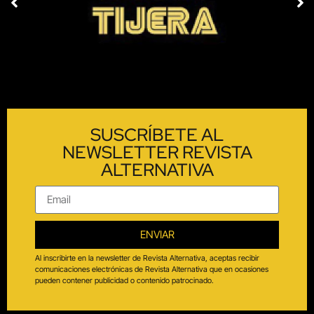
SUSCRÍBETE AL
NEWSLETTER REVISTA
ALTERNATIVA
ENVIAR
Al inscribirte en la newsletter de Revista Alternativa, aceptas recibir
comunicaciones electrónicas de Revista Alternativa que en ocasiones
pueden contener publicidad o contenido patrocinado.