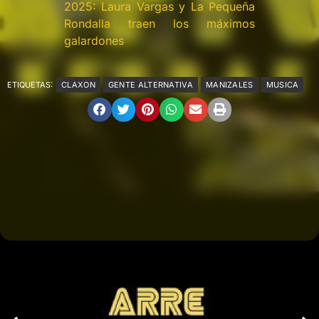
2025: Laura Vargas y La Pequeña
Rondalla traen los máximos
galardones
ETIQUETAS:
CLAXON
GENTE ALTERNATIVA
MANIZALES
MUSICA