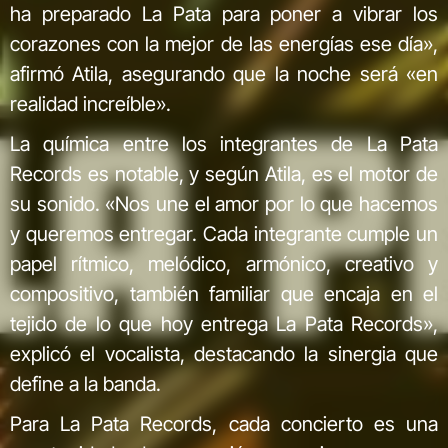
ha preparado La Pata para poner a vibrar los
corazones con la mejor de las energías ese día»,
afirmó Atila, asegurando que la noche será «en
realidad increíble».
La química entre los integrantes de La Pata
Records es notable, y según Atila, es el motor de
su sonido. «Nos une el amor por lo que hacemos
y queremos entregar. Cada integrante cumple un
papel rítmico, melódico, armónico, creativo y
compositivo, también familiar que encaja en el
tejido de lo que hoy entrega La Pata Records»,
explicó el vocalista, destacando la sinergia que
define a la banda.
Para La Pata Records, cada concierto es una