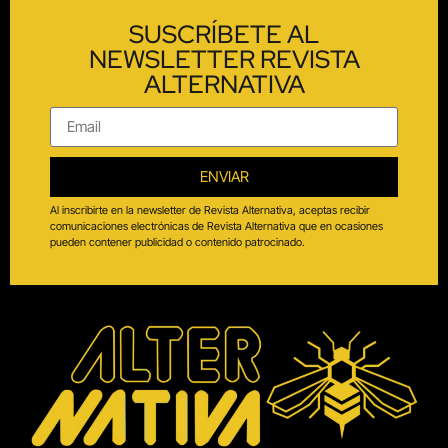
SUSCRÍBETE AL
NEWSLETTER REVISTA
ALTERNATIVA
ENVIAR
Al inscribirte en la newsletter de Revista Alternativa, aceptas recibir
comunicaciones electrónicas de Revista Alternativa que en ocasiones
pueden contener publicidad o contenido patrocinado.