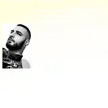
Andrés Camilo Valencia
Febrero 19, 2020
Giovanny Gálvez es fotógrafo de la
ciudad de Manizales y ha enlazado
sus gustos musicales con la
fotografía, desde muy joven se
sintió atraído por la música
electrónica y su atmósfera, la gente,
las luces. «
Siempre que llegaba
adonde mis amigos que la mayoría
son salseros no sabía cómo
explicarles que era un entorno muy
diferente, que la música
electrónica y todo lo que hay
detrás, era un universo aparte»
.
Tiempo después de descubrir
su preferencia sonora, inició