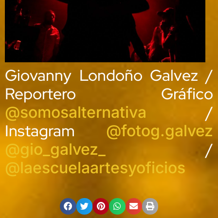
Giovanny Londoño Galvez /
Reportero Gráfico
/
@somosalternativa
Instagram
@fotog.galvez
/
@gio_galvez_
@laescuelaartesyoficios