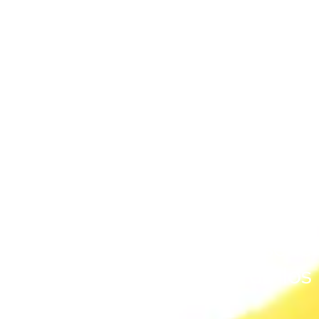
en la fotografía y empezó a
observar y sentir que las
vibraciones de los beats
mezclados con las luces y el
ambiente generaban
«un
universo de sensaciones que
hacen que los cuerpos,
muestren sus almas y se
conecten con el universo»
.
Eso es Vibra y Alma, la serie
que explora el entorno de los
sintetizadores.