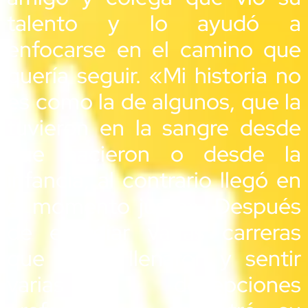
talento y lo ayudó a
enfocarse en el camino que
quería seguir. «Mi historia no
es como la de algunos, que la
tuvieron en la sangre desde
que nacieron o desde la
infancia, al contrario llegó en
el momento justo». Después
de estudiar varias carreras
que no lo llenaron y sentir
varias decepciones