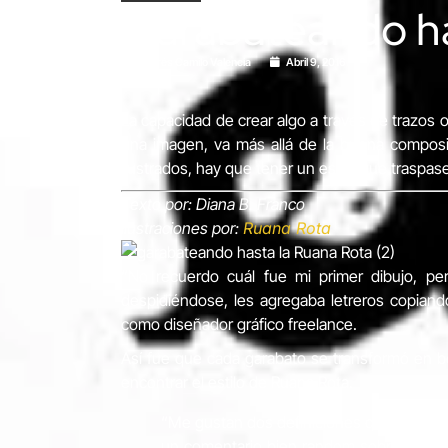
Garabateando ha
Andrés Camilo Valencia
Abril 9, 2016
La capacidad de crear algo a través de trazos 
una imagen, va más allá de la buena composici
ilustrados, hay que tener un estilo que traspa
Texto por: Diana B. Franco
Ilustraciones por:
Ruana Rota
“No recuerdo cuál fue mi primer dibujo, p
despidiéndose, les agregaba letreros copian
como diseñador gráfico freelance.
Así fue que cada garabato se transformó en bo
encontrar el estilo de Ruana Rota.
“Me gustan dos definiciones que se han h
un comentario bien random sobre un mura