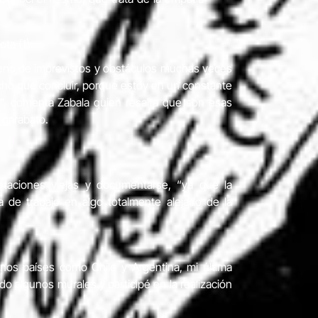
leno de imprevistos y obstáculos muchas veces
cho que concluir, porque estoy en un constante
s”, comenta Zabala quien resalta que son esas
 garabato.
notaciones viejas y documentarse, “ya que la
a de trabajo en algo totalmente alejado de la
nos países como Chile y Argentina, mi última
o algunos murales y participé en la realización