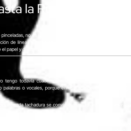
sta la Ruana Rota
o pinceladas, no es una habilidad que cualquiera llegue a manejar
ón de líneas y recae en la creatividad del artista. Es por eso
se el papel y disciplina para perfeccionar una pasión, que much
ero tengo todavía cuadernos donde están mis primeras creac
do palabras o vocales, porque en ese entonces no sabía leer
ceto, cada tachadura se convirtió en un rostro, fueron esas obr
echo de mis piezas, la primera fue de una reseña: Distopías con 
l que realicé este año: pyscho-esoterico-profano del vómito. C