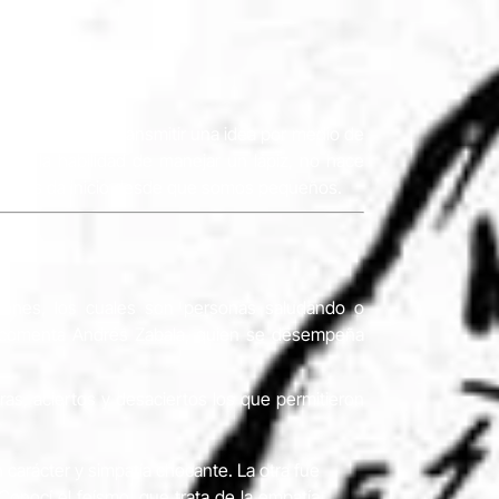
 con destreza; transmitir una idea por medio de
 que la habilidad de manejar un lápiz, no hace
as veces da inicio desde que somos pequeños.
iones, los cuales son personas saludando o
”, comenta Andrés Zabala, quien se desempeña
as, aciertos y desaciertos los que permitieron
carácter y simpatía chocante. La otra fue
onocí el feísmo, que trata de la empatía