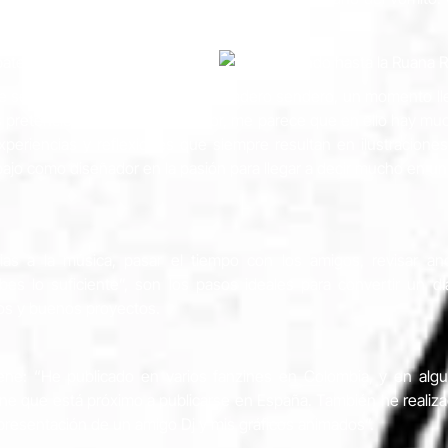
 poco a lo que alude lo que hago”.
ue se da se está más cerca al verdadero sendero, un momento l
pretencioso decir soy ilustrador, me parece que en ello hay mu
periencias y reflexiones que siempre resultan en ilustracione
ajo como diseñador en la pasión para llegar a decir mucho en un
ias a la música, pasar el tiempo con los amigos, revisar a
s lo suficiente”, son los pasos ideales para convertir un dí
jos y buenos proyectos.
iene: “He publicado en varios fanzines en Colombia, y en algu
ine que está próximo a publicarse en España. También he realizad
 presentación de un amigo Dj y mis gráficos animados”.