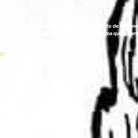
e vista de las personas que han vivido el conflicto de la m
 que puedes hacer llegar este mensaje de una forma que la gente