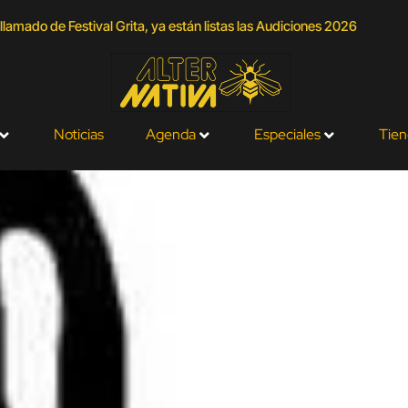
llamado de Festival Grita, ya están listas las Audiciones 2026
Noticias
Agenda
Especiales
Tien