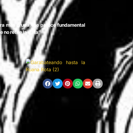
anera más cruda, me parece fundamental
 no retire la vista”