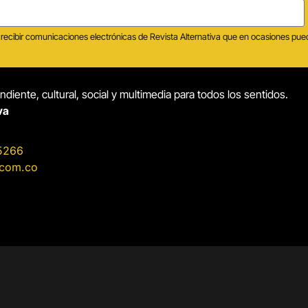
tas recibir comunicaciones electrónicas de Revista Alternativa que en ocasiones p
diente, cultural, social y multimedia para todos los sentidos.
va
5266
.com.co