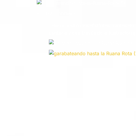
El artista concluye:
“Hacer visible los distintos puntos d
contarlo y es a través de la ilustración