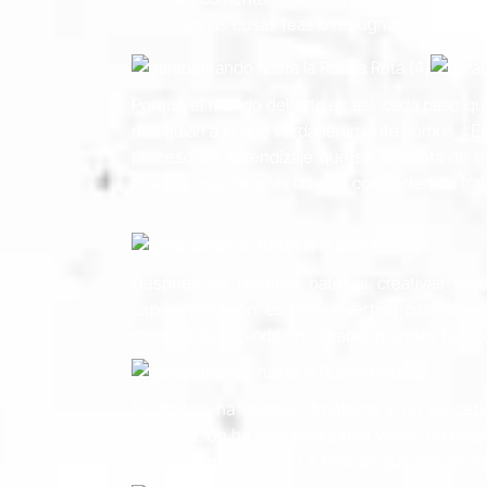
con las cosas feas o repugnantes y es un
Porque el mundo del arte es así, cada paso q
nos guían a lo que verdaderamente somos. “Es 
proceso de aprendizaje que se alimenta de ex
mismas experiencias las que convierten su trab
Después de recargar baterías creativas grac
experimentación es más divertida cuando sabe
monotonía, dejando en el haber grandes traba
Su trabajo ha cruzado fronteras y no se det
colaboración ha sido para Están Vivos, un fanz
de un evento llamado La Podrida que incluía la