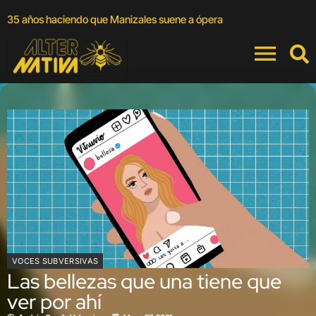
A
35 años haciendo que Manizales suene a ópera
a
VOCES SUBVERSIVAS
Las bellezas que una tiene que
ver por ahí