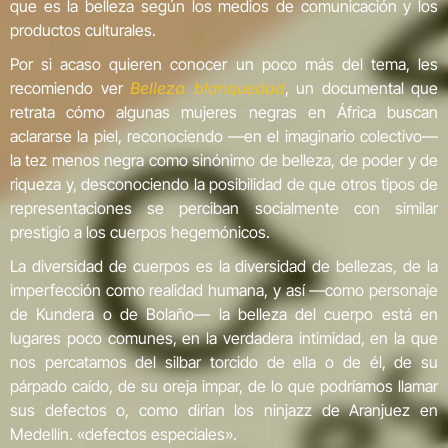
que es la belleza según los medios de comunicación y los
productos culturales.
Por si acaso quieren conocer un poco más del tema, les
recomiendo ver
Belleza blanquedad
, un documental que
retrata cómo algunas mujeres negras en África buscan
aclararse la piel, reconociendo —en el imaginario colectivo—
la tez menos negra como sinónimo de belleza, de poder y de
riqueza y, desconociendo la posibilidad de que otros tipos de
representaciones se perciban socialmente con similar
prestigio a los cuerpos hegemónicos.
La diversidad de cuerpos es la diversidad de bellezas, de la
imperfección como realidad humana, y así —como personaje
de Kundera o de Bolaño— la belleza del cuerpo está en
lugares poco comunes, en la verdadera intimidad, en la que
nos percatamos del silbar torcido de ella o de él, de su
párpado caído, de su oreja impar, de lo que podríamos llamar
sus defectos o, como dirían los ninjazz de Aranjuez en
Medellín. «defectos especiales».