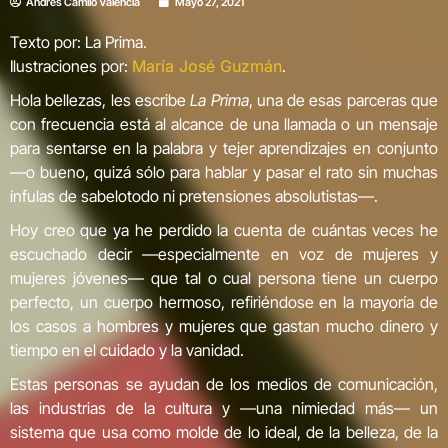
Andrés Camilo Valencia
Mayo 27, 2021
Texto por: La Prima.
Ilustraciones por:
María José Guzmán
.
Hola bellezas, les escribe
La Prima
, una de esas parceras que
con frecuencia está al alcance de una llamada o un mensaje
para sentarse en la palabra y tejer aprendizajes en conjunto
—o bueno, quizá sólo para hablar y pasar el rato sin muchas
ínfulas de sabelotodo ni pretensiones absolutistas—.
Hoy creo que ya he perdido la cuenta de cuántas veces he
escuchado decir —especialmente en voz de mujeres y
mujeres jóvenes— que tal o cual persona tiene un cuerpo
perfecto, un cuerpo hermoso, refiriéndose en la mayoría de
los casos a hombres y mujeres que gastan mucho dinero y
tiempo en el cuidado y la vanidad.
Estas personas se ayudan de los medios de comunicación,
las industrias de la cultura y —una nimiedad más— un
sistema que usa como molde de lo ideal, de la belleza, de la