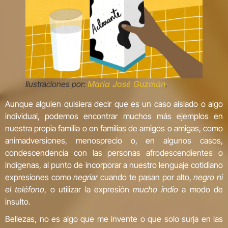
Ilustraciones por:
María José Guzmán
.
Aunque alguien quisiera decir que es un caso aislado o algo
individual, podemos encontrar muchos más ejemplos en
nuestra propia familia o en familias de amigos o amigas, como
animadversiones, menosprecio o, en algunos casos,
condescendencia con las personas afrodescendientes o
indígenas, al punto de incorporar a nuestro lenguaje cotidiano
expresiones como
negriar
cuando te pasan por alto,
negro ni
el teléfono
, o utilizar la expresión
mucho indio
a modo de
insulto.
Bellezas, no es algo que me invente o que solo surja en las