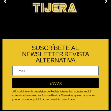
SUSCRÍBETE AL
NEWSLETTER REVISTA
ALTERNATIVA
ENVIAR
Al inscribirte en la newsletter de Revista Alternativa, aceptas recibir
comunicaciones electrónicas de Revista Alternativa que en ocasiones
pueden contener publicidad o contenido patrocinado.