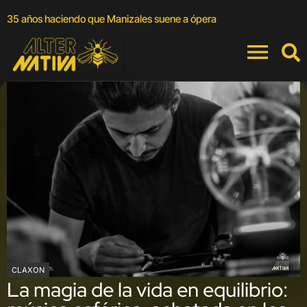
A
35 años haciendo que Manizales suene a ópera
a
CLAXON
La magia de la vida en equilibrio: