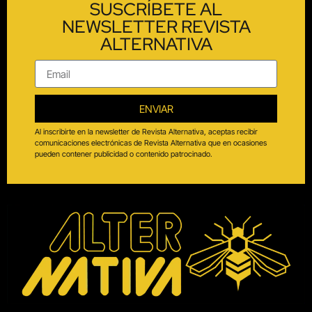
SUSCRÍBETE AL
NEWSLETTER REVISTA
ALTERNATIVA
ENVIAR
Al inscribirte en la newsletter de Revista Alternativa, aceptas recibir
comunicaciones electrónicas de Revista Alternativa que en ocasiones
pueden contener publicidad o contenido patrocinado.