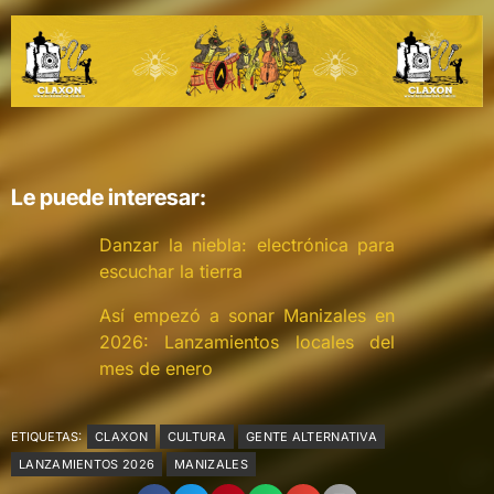
Le puede interesar:
Danzar la niebla: electrónica para
escuchar la tierra
Así empezó a sonar Manizales en
2026: Lanzamientos locales del
mes de enero
ETIQUETAS:
CLAXON
CULTURA
GENTE ALTERNATIVA
LANZAMIENTOS 2026
MANIZALES