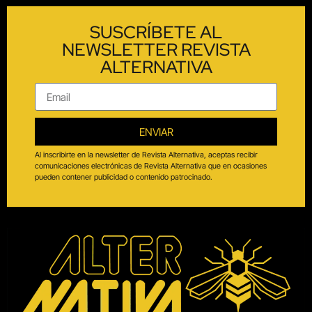
SUSCRÍBETE AL
NEWSLETTER REVISTA
ALTERNATIVA
ENVIAR
Al inscribirte en la newsletter de Revista Alternativa, aceptas recibir
comunicaciones electrónicas de Revista Alternativa que en ocasiones
pueden contener publicidad o contenido patrocinado.