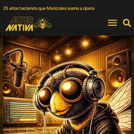
A
35 años haciendo que Manizales suene a ópera
a