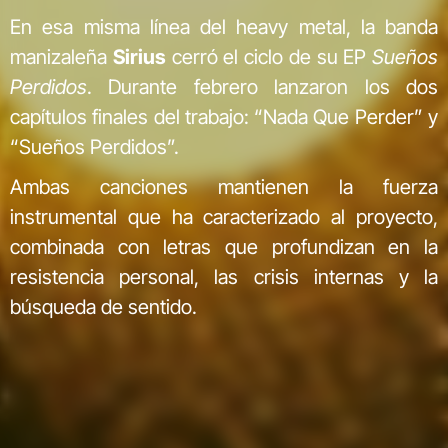
En esa misma línea del heavy metal, la banda
manizaleña
Sirius
cerró el ciclo de su EP
Sueños
Perdidos
. Durante febrero lanzaron los dos
capítulos finales del trabajo: “Nada Que Perder” y
“Sueños Perdidos”.
Ambas canciones mantienen la fuerza
instrumental que ha caracterizado al proyecto,
combinada con letras que profundizan en la
resistencia personal, las crisis internas y la
búsqueda de sentido.