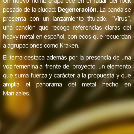
Un nuevo nombre aparece en el radar del rock
pesado de la ciudad:
Degeneración
. La banda se
presenta con un lanzamiento titulado: “Virus”,
una canción que recoge referencias claras del
heavy metal en español, con ecos que recuerdan
a agrupaciones como Kraken.
El tema destaca además por la presencia de una
voz femenina al frente del proyecto, un elemento
que suma fuerza y carácter a la propuesta y que
amplía el panorama del metal hecho en
Manizales.