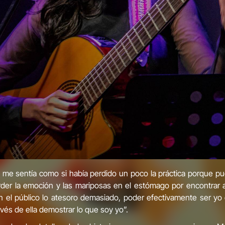
e sentía como si había perdido un poco la práctica porque pue
rder la emoción y las mariposas en el estómago por encontrar a
 el público lo atesoro demasiado, poder efectivamente ser yo
vés de ella demostrar lo que soy yo”.