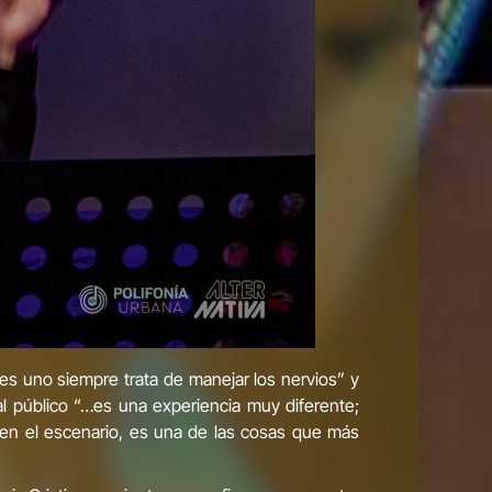
s uno siempre trata de manejar los nervios” y
l público “…es una experiencia muy diferente;
 en el escenario, es una de las cosas que más