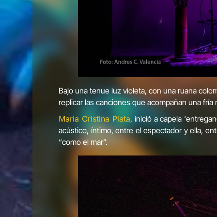
Bajo una tenue luz violeta, con una ruana colom
replicar las canciones que acompañan una fría
Maria Cristina Plata
, inició a capela ‘entreg
acústico, íntimo, entre el espectador y ella, en
“como el mar”.