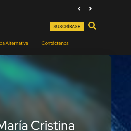
Alfredo de la Fé, el rey del violín
SUSCRÍBASE
da Alternativa
Contáctenos
aría Cristina