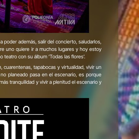
poder además, salir del concierto, saludarlos,
re uno quiere ir a muchos lugares y hoy estoy
 teatro con su álbum ‘Todas las flores’.
cuarentenas, tapabocas y virtualidad, vivir un
o no planeado pasa en el escenario, es porque
s tranquilidad y vivir a plenitud el escenario y