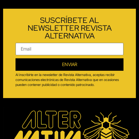
SUSCRÍBETE AL
NEWSLETTER REVISTA
ALTERNATIVA
ENVIAR
Al inscribirte en la newsletter de Revista Alternativa, aceptas recibir
comunicaciones electrónicas de Revista Alternativa que en ocasiones
pueden contener publicidad o contenido patrocinado.