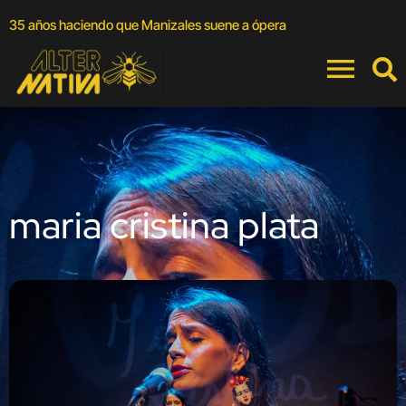
A
35 años haciendo que Manizales suene a ópera
a
maria cristina plata