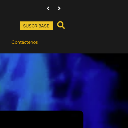
427 agrupaciones de todo el país respondieron al 
SUSCRÍBASE
Contáctenos