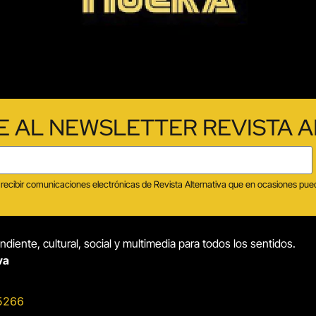
E AL NEWSLETTER REVISTA A
tas recibir comunicaciones electrónicas de Revista Alternativa que en ocasiones p
diente, cultural, social y multimedia para todos los sentidos.
va
5266