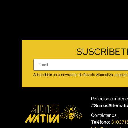
SUSCRÍBET
Al inscribirte en la newsletter de Revista Alternativa, acep
Periodismo indepen
#SomosAlternati
Contáctanos:
Teléfono:
310371