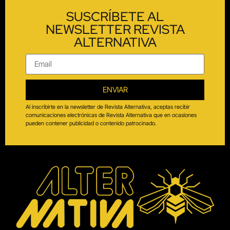
SUSCRÍBETE AL
NEWSLETTER REVISTA
ALTERNATIVA
ENVIAR
Al inscribirte en la newsletter de Revista Alternativa, aceptas recibir
comunicaciones electrónicas de Revista Alternativa que en ocasiones
pueden contener publicidad o contenido patrocinado.