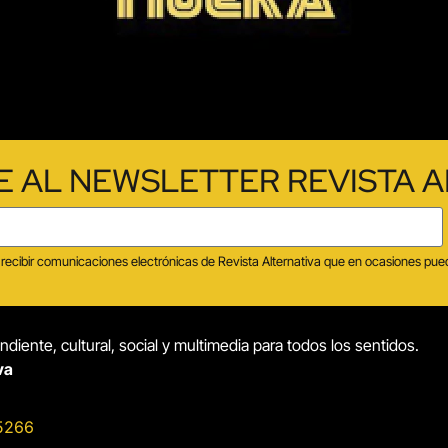
E AL NEWSLETTER REVISTA A
tas recibir comunicaciones electrónicas de Revista Alternativa que en ocasiones p
diente, cultural, social y multimedia para todos los sentidos.
va
5266