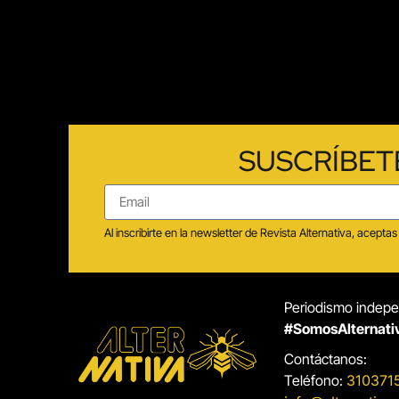
SUSCRÍBET
Al inscribirte en la newsletter de Revista Alternativa, acep
Periodismo indepen
#SomosAlternati
Contáctanos:
Teléfono:
310371