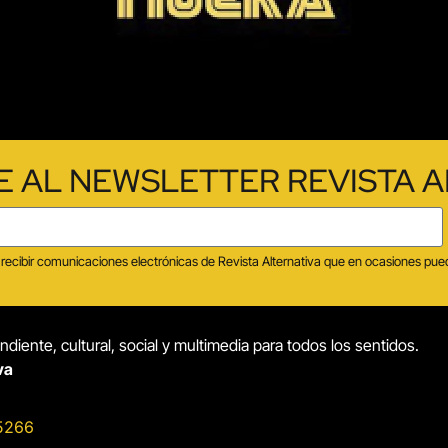
E AL NEWSLETTER REVISTA A
tas recibir comunicaciones electrónicas de Revista Alternativa que en ocasiones p
diente, cultural, social y multimedia para todos los sentidos.
va
5266