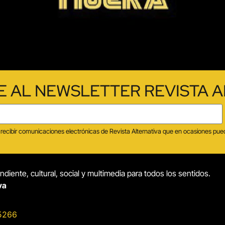
E AL NEWSLETTER REVISTA A
tas recibir comunicaciones electrónicas de Revista Alternativa que en ocasiones p
diente, cultural, social y multimedia para todos los sentidos.
va
5266