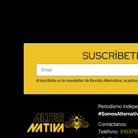
SUSCRÍBET
Al inscribirte en la newsletter de Revista Alternativa, acep
Periodismo indepen
#SomosAlternati
Contáctanos:
Teléfono:
310371