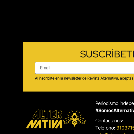
SUSCRÍBET
Al inscribirte en la newsletter de Revista Alternativa, acep
Periodismo indepen
#SomosAlternati
Contáctanos:
Teléfono:
310371