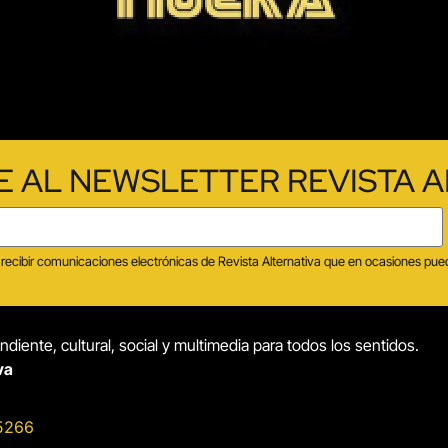
E AL NEWSLETTER REVISTA A
tas recibir comunicaciones electrónicas de Revista Alternativa que en ocasiones p
diente, cultural, social y multimedia para todos los sentidos.
va
5266