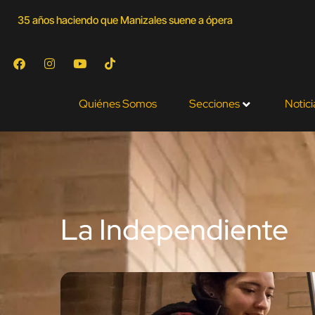
35 años haciendo que Manizales suene a ópera
Quiénes Somos
Secciones
Notici
La Independiente