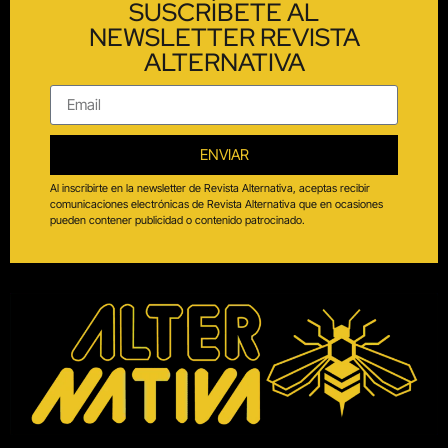
SUSCRÍBETE AL
NEWSLETTER REVISTA
ALTERNATIVA
ENVIAR
Al inscribirte en la newsletter de Revista Alternativa, aceptas recibir
comunicaciones electrónicas de Revista Alternativa que en ocasiones
pueden contener publicidad o contenido patrocinado.