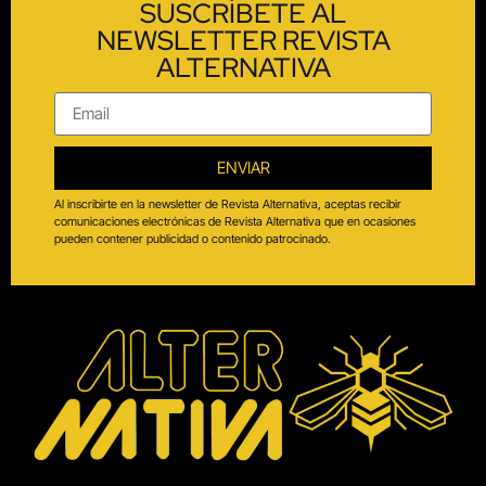
SUSCRÍBETE AL
NEWSLETTER REVISTA
ALTERNATIVA
ENVIAR
Al inscribirte en la newsletter de Revista Alternativa, aceptas recibir
comunicaciones electrónicas de Revista Alternativa que en ocasiones
pueden contener publicidad o contenido patrocinado.