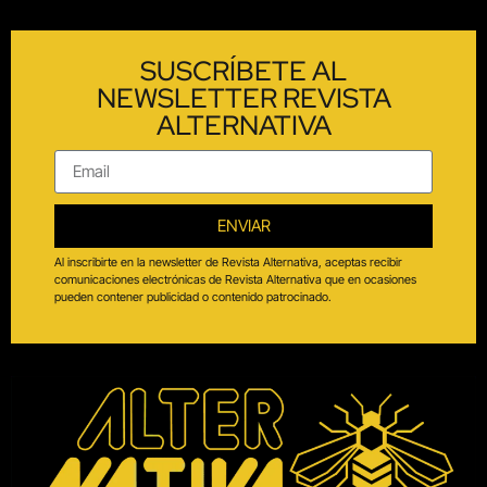
SUSCRÍBETE AL
NEWSLETTER REVISTA
ALTERNATIVA
ENVIAR
Al inscribirte en la newsletter de Revista Alternativa, aceptas recibir
comunicaciones electrónicas de Revista Alternativa que en ocasiones
pueden contener publicidad o contenido patrocinado.