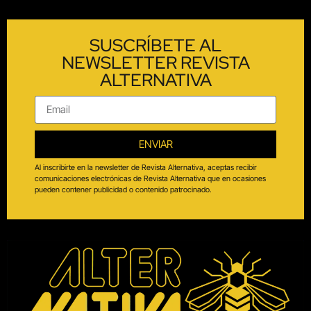
SUSCRÍBETE AL
NEWSLETTER REVISTA
ALTERNATIVA
ENVIAR
Al inscribirte en la newsletter de Revista Alternativa, aceptas recibir
comunicaciones electrónicas de Revista Alternativa que en ocasiones
pueden contener publicidad o contenido patrocinado.