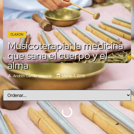
CLAXON
Musicoterapia: la medicina
que sana el cuerpo y el
alma
Andrés Camilo Valencia
Marzo 7, 2019