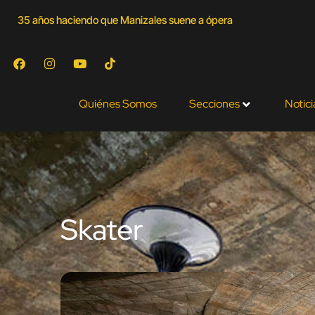
35 años haciendo que Manizales suene a ópera
Quiénes Somos
Secciones
Notici
Skater