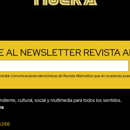
E AL NEWSLETTER REVISTA A
tas recibir comunicaciones electrónicas de Revista Alternativa que en ocasiones p
diente, cultural, social y multimedia para todos los sentidos.
va
5266