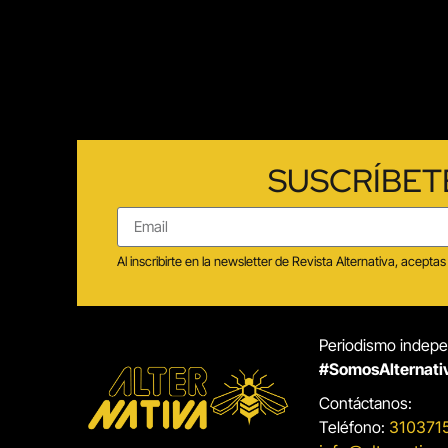
SUSCRÍBET
Al inscribirte en la newsletter de Revista Alternativa, acep
Periodismo indepen
#SomosAlternati
Contáctanos:
Teléfono:
310371