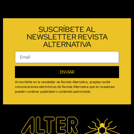
SUSCRÍBETE AL
NEWSLETTER REVISTA
ALTERNATIVA
ENVIAR
Al inscribirte en la newsletter de Revista Alternativa, aceptas recibir
comunicaciones electrónicas de Revista Alternativa que en ocasiones
pueden contener publicidad o contenido patrocinado.