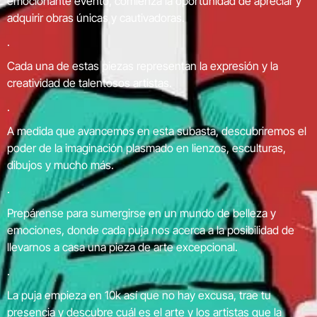
emocionante evento, comienza la oportunidad de apreciar y
adquirir obras únicas y cautivadoras.
.
Cada una de estas piezas representan la expresión y la
creatividad de talentosos artistas.
.
A
medida que avancemos en esta subasta, descubriremos el
poder de la imaginación plasmado en lienzos, esculturas,
dibujos y mucho más.
.
Prepárense para sumergirse en un mundo de belleza y
emociones, donde cada puja nos acerca a la posibilidad de
llevarnos a casa una pieza de arte excepcional.
.
La puja empieza en 10k así que no hay excusa, trae tu
presencia y descubre cuál es el arte y los artistas que la