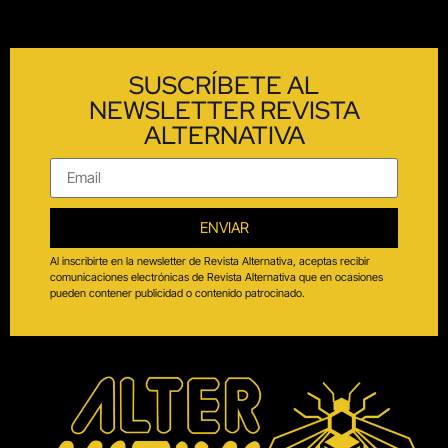
SUSCRÍBETE AL
NEWSLETTER REVISTA
ALTERNATIVA
ENVIAR
Al inscribirte en la newsletter de Revista Alternativa, aceptas recibir
comunicaciones electrónicas de Revista Alternativa que en ocasiones
pueden contener publicidad o contenido patrocinado.